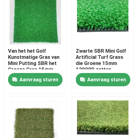
Over ons
Fabrieksrondleiding
Van het het Golf
Zwarte SBR Mini Golf
Kwaliteitscontrole
Kunstmatige Gras van
Artificial Turf Grass
Mini Putting SBR het
die Groene 15mm
Groene Gras 15mm
12000D zetten
12000D 3/16“
Neem contact met ons op
Aanvraag sturen
Aanvraag sturen
Nieuws
Gevallen
Voetbal Kunstmatig Gras