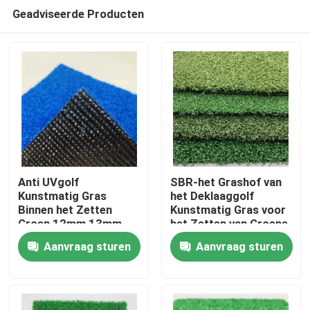
Geadviseerde Producten
Anti UVgolf
SBR-het Grashof van
Kunstmatig Gras
het Deklaaggolf
Binnen het Zetten
Kunstmatig Gras voor
Huis
Groen 12mm 13mm
het Zetten van Groene
SBR Latex
10 - 20mm
Aanvraag sturen
Aanvraag sturen
73500s/M2
Producten
Videos