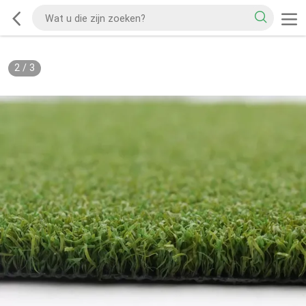
2
/
3