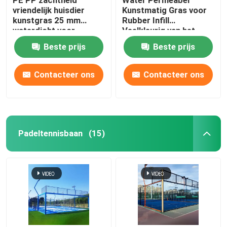
vriendelijk huisdier
Kunstmatig Gras voor
kunstgras 25 mm
Rubber Infill
waterdicht voor
Veelkleurig van het
honden 4 toon
Honden Openlucht
Beste prijs
Beste prijs
Synthetische Zand
Contacteer ons
Contacteer ons
Padeltennisbaan
(15)