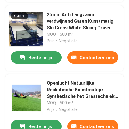
25mm Anti Langzaam
verdwijnend Garen Kunstmatig
Ski Grass White Skiing Grass
MOQ：500 m²
Prijs：Negotiate
Beste prijs
Contacteer ons
Openlucht Natuurlijke
Realistische Kunstmatige
Synthetische het Grastechniek
van Snowboarding
MOQ：500 m²
Prijs：Negotiate
Beste prijs
Contacteer ons