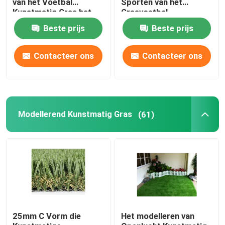
van het Voetbal
Sporten van het
Kunstmatig Gras het
Grasvoetbal
Grasgras
Gekleurd Kunstmatig Gras
Beste prijs
Beste prijs
De kunstmatige Hulpmiddelen van de Grasinstallatie
Contacteer ons
Contacteer ons
Kunstmatige Grastoebehoren
Modellerend Kunstmatig Gras
(61)
25mm C Vorm die
Het modelleren van