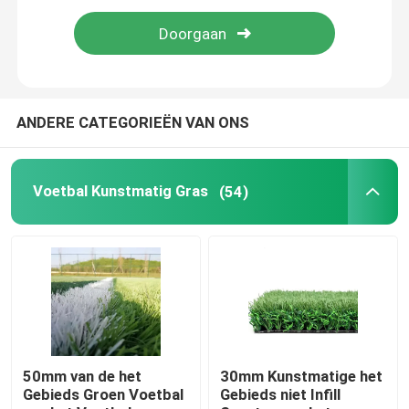
Modellerend Kunstmatig Gras
Huisdieren Kunstmatig Gras
ANDERE CATEGORIEËN VAN ONS
Padeltennisbaan
Voetbal Kunstmatig Gras
(54)
Kunstmatig Ski Grass
Gymnastiek Kunstmatig Gras
Hockey Kunstmatig Gras
50mm van de het
30mm Kunstmatige het
Gebieds Groen Voetbal
Gebieds niet Infill
golf kunstgras