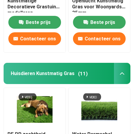
Kunstmatige
Openlucht Kunstmatig
Decoratieve Grastuin
Gras voor Woonyards
modelleren
35mm
Beste prijs
Beste prijs
Contacteer ons
Contacteer ons
Huisdieren Kunstmatig Gras
(11)
PE PP zachtheid
Water Permeabel