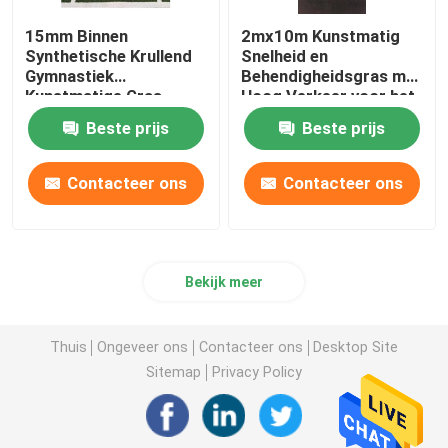
15mm Binnen
2mx10m Kunstmatig
Synthetische Krullend
Snelheid en
Gymnastiek
Behendigheidsgras met
Kunstmatige Gras
Hoog Verkeer voor het
Aangepaste
Duwen van Slee
Beste prijs
Beste prijs
Monofilament
Contacteer ons
Contacteer ons
Bekijk meer
Thuis
Ongeveer ons
Contacteer ons
Desktop Site
Sitemap
Privacy Policy