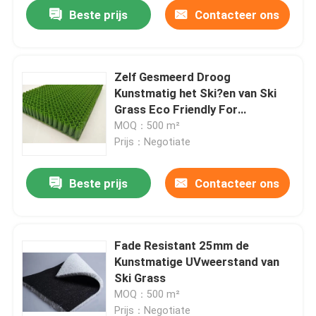
Beste prijs
Contacteer ons
Zelf Gesmeerd Droog
Kunstmatig het Ski?en van Ski
Grass Eco Friendly For
Openluchttechniek Plastic Gras
MOQ：500 m²
Prijs：Negotiate
Beste prijs
Contacteer ons
Huis
Fade Resistant 25mm de
Kunstmatige UVweerstand van
Producten
Ski Grass
MOQ：500 m²
Videos
Prijs：Negotiate