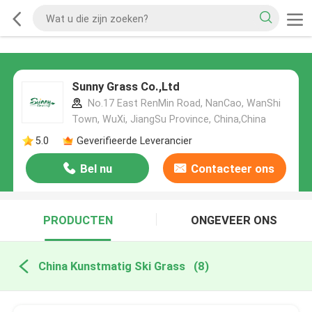
Sunny Grass Co.,Ltd
No.17 East RenMin Road, NanCao, WanShi
Town, WuXi, JiangSu Province, China,China
5.0
Geverifieerde Leverancier
Bel nu
Contacteer ons
PRODUCTEN
ONGEVEER ONS
China Kunstmatig Ski Grass
(8)