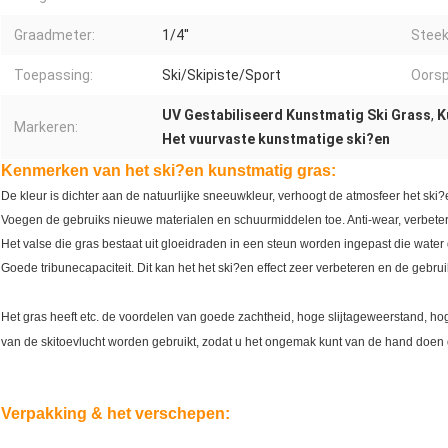
Graadmeter:
1/4''
Steek
Toepassing:
Ski/Skipiste/Sport
Oorsp
UV Gestabiliseerd Kunstmatig Ski Grass
,
K
Markeren:
Het vuurvaste kunstmatige ski?en
Kenmerken van het ski?en kunstmatig gras:
De kleur is dichter aan de natuurlijke sneeuwkleur, verhoogt de atmosfeer het ski?
Voegen de gebruiks nieuwe materialen en schuurmiddelen toe. Anti-wear, verbeter
Het valse die gras bestaat uit gloeidraden in een steun worden ingepast die water 
Goede tribunecapaciteit.
Dit kan het het ski?en effect zeer verbeteren en de gebruik
Het gras heeft etc. de voordelen van goede zachtheid, hoge slijtageweerstand, hog
van de skitoevlucht worden gebruikt, zodat u het ongemak kunt van de hand doe
Verpakking & het verschepen: