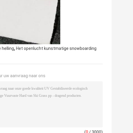
,
helling
Het openlucht kunstmatige snowboarding
ur uw aanvraag naar ons
(
0
/ 3000)