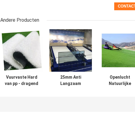
Andere Producten
Vuurvaste Hard
25mm Anti
Openlucht
van pp - dragend
Langzaam
Natuurlijke
Kunstmatig Ski
verdwijnend
Realistische
Surface 25mm
Garen Kunstmatig
Kunstmatige
Ski Grass White
Synthetische he
Skiing Grass
Grastechniek v
Snowboarding