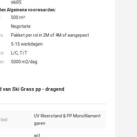
ski05
den Algemene voorwaarden:
:
500 m²
Negotiate
s:
Pakket per rol in 2M of 4M of aangepast
5-15 werkdagen
es:
L/C, T/T
en:
5000 m2/dag
 van Ski Grass pp - dragend
UV Weerstand & PP Monofilament
iaal:
garen
wit