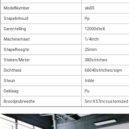
ModelNumber
ski05
Stapelinhoud:
Pp
Garentelling:
12000dteX
Machinemaat:
1/4inch
Stapelhoogte
25mm
Steken/Meter
380stitches
Dichtheid
60040stitches/sqm
Steun
trible
Deklaag
Pu
Broodjesbreedte
5m/4.57m/customized