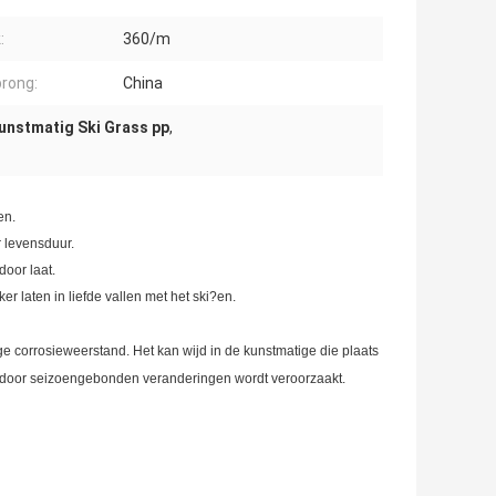
:
360/m
rong:
China
unstmatig Ski Grass pp
,
en.
 levensduur.
door laat.
er laten in liefde vallen met het ski?en.
e corrosieweerstand. Het kan wijd in de kunstmatige die plaats
n door seizoengebonden veranderingen wordt veroorzaakt.