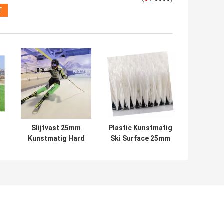
Slijtvast 25mm
Plastic Kunstmatig
Kunstmatig Hard
Ski Surface 25mm
Ski Grass For Ski
de Kunstmatige
Simulation -
UVweerstand van
t
dragend
de
an
Sneeuwoppervlakte