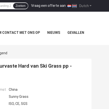
Vraag een offerte aan
|
Dutch
Zoeken
M CONTACT MET ONS OP
NIEUWS
GEVALLEN
agend
rvaste Hard van Ski Grass pp -
mst:
China
Sunny Grass
ISO, CE, SGS