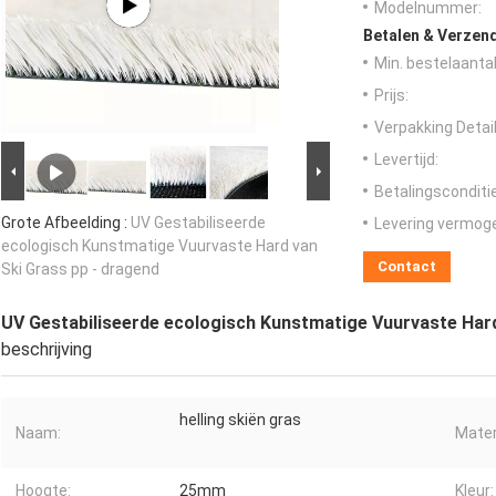
Modelnummer:
Betalen & Verzen
Min. bestelaantal
Prijs:
Verpakking Detail
Levertijd:
Betalingsconditi
Grote Afbeelding :
UV Gestabiliseerde
Levering vermog
ecologisch Kunstmatige Vuurvaste Hard van
Contact
Ski Grass pp - dragend
UV Gestabiliseerde ecologisch Kunstmatige Vuurvaste Hard
beschrijving
helling skiën gras
Naam:
Mater
Hoogte:
25mm
Kleur: