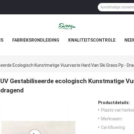
NS
FABRIEKSRONDLEIDING
KWALITEITSCONTROLE
NEE
seerde Ecologisch Kunstmatige Vuurvaste Hard Van Ski Grass Pp - Dr
UV Gestabiliseerde ecologisch Kunstmatige Vuu
dragend
Productdetails:
Plaats van herko
Merknaam:
Certificering: