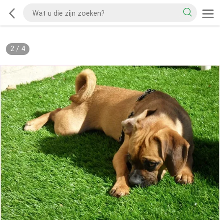
2
/
4