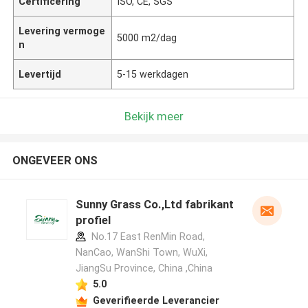
Certificering
ISO, CE, SGS
Levering vermoge
5000 m2/dag
n
Levertijd
5-15 werkdagen
Bekijk meer
ONGEVEER ONS
Sunny Grass Co.,Ltd fabrikant
profiel
No.17 East RenMin Road,
NanCao, WanShi Town, WuXi,
JiangSu Province, China ,China
5.0
Geverifieerde Leverancier