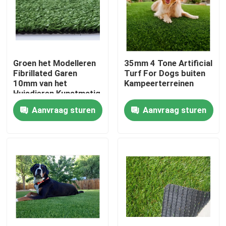
Over ons
Fabrieksrondleiding
Groen het Modelleren
35mm 4 Tone Artificial
Fibrillated Garen
Turf For Dogs buiten
10mm van het
Kampeerterreinen
Kwaliteitscontrole
Huisdieren Kunstmatig
Gras pp
Aanvraag sturen
Aanvraag sturen
Neem contact met ons op
Nieuws
Gevallen
Voetbal Kunstmatig Gras