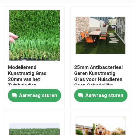
Modellerend
25mm Antibacterieel
Kunstmatig Gras
Garen Kunstmatig
20mm van het
Gras voor Huisdieren
Tuinhuisdier
Geen Schadelijke
UVweerstand
Dichtheid 11000
Huis
Aanvraag sturen
Aanvraag sturen
Producten
Videos