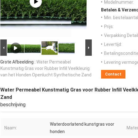
Modelnummer:
Betalen & Verzen
Min. bestelaantal
Prijs:
Verpakking Detail
Levertijd:
Betalingsconditi
Grote Afbeelding :
Water Permeabel
Levering vermog
Kunstmatig Gras voor Rubber Infill Veelkleurig
Contact
van het Honden Openlucht Synthetische Zand
Water Permeabel Kunstmatig Gras voor Rubber Infill Veelk
Zand
beschrijving
Waterdoorlatend kunstgras voor
Naam:
Mater
honden