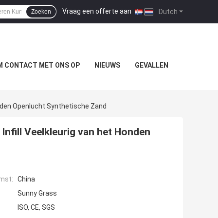
Vraag een offerte aan
|
Dutch
Zoeken
M CONTACT MET ONS OP
NIEUWS
GEVALLEN
onden Openlucht Synthetische Zand
nfill Veelkleurig van het Honden
mst:
China
Sunny Grass
ISO, CE, SGS