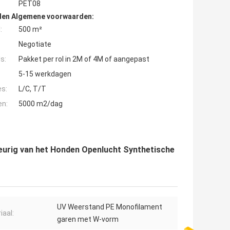
PET08
den Algemene voorwaarden:
:
500 m²
Negotiate
s:
Pakket per rol in 2M of 4M of aangepast
5-15 werkdagen
es:
L/C, T/T
en:
5000 m2/dag
leurig van het Honden Openlucht Synthetische
UV Weerstand PE Monofilament
iaal:
garen met W-vorm