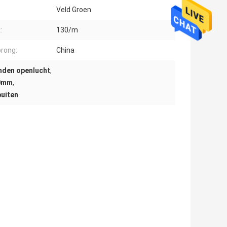
Veld Groen
:
130/m
rong:
China
nden openlucht
,
30mm
,
buiten