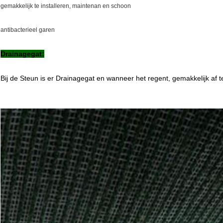
gemakkelijk te installeren, maintenan en schoon
antibacterieel garen
Drainagegat:
Bij de Steun is er Drainagegat en wanneer het regent, gemakkelijk af t