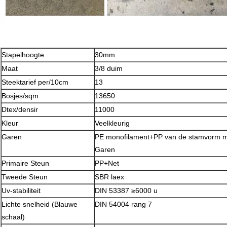
Stapelhoogte
30mm
Maat
3/8 duim
Steektarief per/10cm
13
Bosjes/sqm
13650
Dtex/densir
11000
Kleur
Veelkleurig
Garen
PE monofilament+PP van de stamvorm me
Garen
Primaire Steun
PP+Net
Tweede Steun
SBR laex
Uv-stabiliteit
DIN 53387 ≥6000 u
Lichte snelheid (Blauwe
DIN 54004 rang 7
schaal)