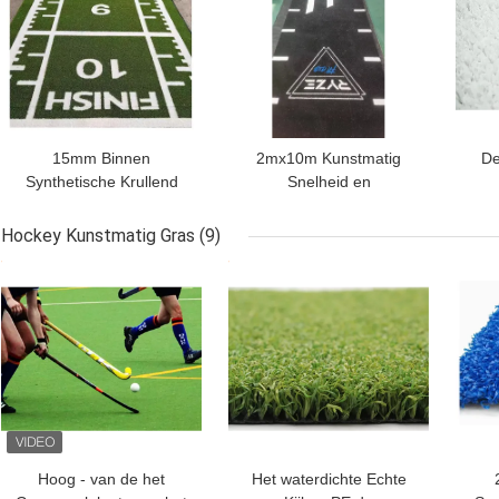
15mm Binnen
2mx10m Kunstmatig
De
Synthetische Krullend
Snelheid en
Gymnastiek Kunstmatige
Behendigheidsgras met
Gym
Gras Aangepaste
Hoog Verkeer voor het
Gr
Hockey Kunstmatig Gras
(9)
Monofilament
Duwen van Slee
dic
BESTE PRIJS
BESTE PRIJS
BES
Hoog - van de het
Het waterdichte Echte