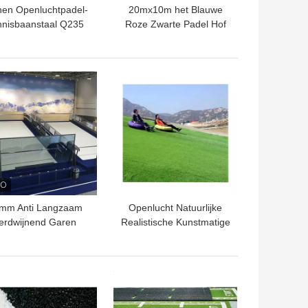
nen Openluchtpadel-
20mx10m het Blauwe
nnisbaanstaal Q235
Roze Zwarte Padel Hof
12mm Ce
van Tennisbaan
Openluchtpadel
TE PRIJS
BESTE PRIJS
mm Anti Langzaam
Openlucht Natuurlijke
erdwijnend Garen
Realistische Kunstmatige
nstmatig Ski Grass
Synthetische het
hite Skiing Grass
Grastechniek van
Snowboarding
TE PRIJS
BESTE PRIJS