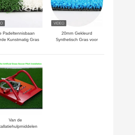
e Padeltennisbaan
20mm Gekleurd
rde Kunstmatig Gras
Synthetisch Gras voor
12mm PE
Padel-
Tennisbaanspeelplaats
TE PRIJS
Van de
tallatiehulpmiddelen
ISO van het staal