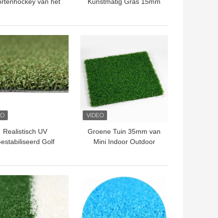
rtenhockey van het
Kunstmatig Gras 15mm
key het Kunstmatige
van het Garenhockey Op
Gras Openlucht
basis van water
ynthetische Gras
TE PRIJS
BESTE PRIJS
Realistisch UV
Groene Tuin 35mm van
estabiliseerd Golf
Mini Indoor Outdoor
stmatig Gras 15mm
Artificial Putting
Groen Gebied
TE PRIJS
BESTE PRIJS