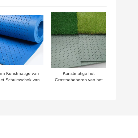
stmatige Gras SGS
van Ce
TE PRIJS
BESTE PRIJS
m Kunstmatige van
Kunstmatige het
het Schuimschok van
Grastoebehoren van het
astoebehoren Gele
voetbalgebied 10mm de
Blauwe het
Schokstootkussen van
otkussenonderstroom
het Schuimgras
or Kunstmatig Gras