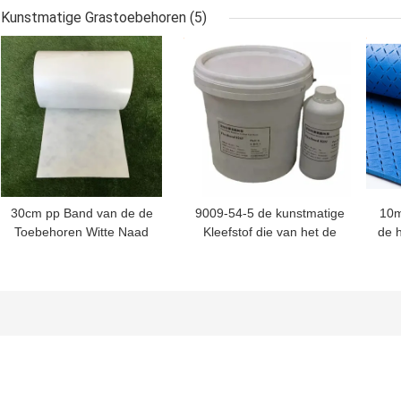
Handbediende 2 Slag
de Grasinstallatie voor
Kun
Kunstmatige Grastoebehoren
(5)
van de Grasinstallatie
Cirkelknipsels
BESTE PRIJS
BESTE PRIJS
BES
van de het Gasmacht het
Grasborstel
30cm pp Band van de de
9009-54-5 de kunstmatige
10m
Toebehoren Witte Naad
Kleefstof die van het de
de 
van het HUISDIEREN de
Componentenpolyurethaan
Gr
Kunstmatige Gras voor
van Bi van
het Kunstmatige Gebied
Grastoebehoren
Sto
die van de Grasvoetbal
Kunstmatig Gras lijmen
vo
Greens zetten