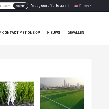
Vraag een offerte aan
|
Dutch
Zoeken
M CONTACT MET ONS OP
NIEUWS
GEVALLEN
TE PRIJS
BESTE PRIJS