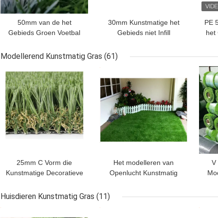
50mm van de het
30mm Kunstmatige het
PE 
Gebieds Groen Voetbal
Gebieds niet Infill
het
van het Voetbal
Sporten van het
Voe
Kunstmatig Gras het
Grasvoetbal
Modellerend Kunstmatig Gras
(61)
Grasgras
BESTE PRIJS
BESTE PRIJS
BES
25mm C Vorm die
Het modelleren van
V 
Kunstmatige Decoratieve
Openlucht Kunstmatig
Mod
Grastuin modelleren
Gras voor Woonyards
Gras
35mm
Huisdieren Kunstmatig Gras
(11)
BESTE PRIJS
BESTE PRIJS
BES