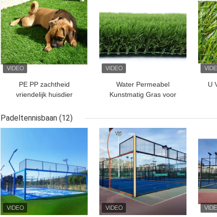
PE PP zachtheid
Water Permeabel
U 
vriendelijk huisdier
Kunstmatig Gras voor
kunstgras 25 mm
Rubber Infill Veelkleurig
waterdicht voor honden
van het Honden
Padeltennisbaan
(12)
4 toon
Openlucht Synthetische
BESTE PRIJS
BESTE PRIJS
BES
Zand