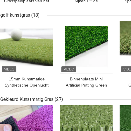
Grasspeelplaats van het
Kijken PE de
Spo
dichtheidshockey
Kunstmatige Gebieden
Hoc
Kunstmatig het Hockey
van het Grashockey
golf kunstgras
(18)
Vals Plastic Gras
S
BESTE PRIJS
BESTE PRIJS
BES
15mm Kunstmatige
Binnenplaats Mini
Synthetische Openlucht
Artificial Putting Green
G
Binnen van het Golf
Surface 25mm
Kun
Kunstmatige Gras
Gekleurd Kunstmatig Gras
(27)
BESTE PRIJS
BESTE PRIJS
BES