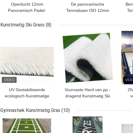
Openlucht 12mm
De panoramische
Bin
Panoramisch Padel-
Tennisbaan ISO 12mm
Te
Tennisbaanstaal Q235
10mx20m van Kista
10mx20m
Padel
Kunstmatig Ski Grass
(8)
BESTE PRIJS
BESTE PRIJS
BES
UV Gestabiliseerde
Vuurvaste Hard van pp -
25
ecologisch Kunstmatige
dragend Kunstmatig Ski
v
Vuurvaste Hard van Ski
Surface 25mm
Ku
Grass pp - dragend
W
Gymnastiek Kunstmatig Gras
(10)
BESTE PRIJS
BESTE PRIJS
BES