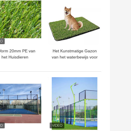
Vorm 20mm PE van
Het Kunstmatige Gazon
het Huisdieren
van het waterbewijs voor
Kunstmatige Gras
Huisdieren 30mm
Zachte Binnen
UVweerstand
Openlucht
TE PRIJS
BESTE PRIJS