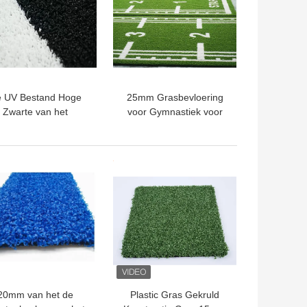
 UV Bestand Hoge
25mm Grasbevloering
Zwarte van het
voor Gymnastiek voor
nastiek Kunstmatige
UV Bestand PE van het
as - Slee 8800 van
Geschiktheidsspoor
htheidscrossfit Dtex
TE PRIJS
BESTE PRIJS
20mm van het de
Plastic Gras Gekruld