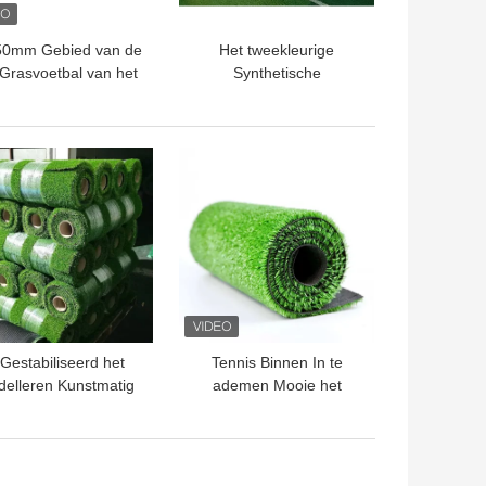
50mm Gebied van de
Het tweekleurige
 Grasvoetbal van het
Synthetische
tbal het Kunstmatige
Kunstmatige Gras van
Gras Kunstmatige
Futsal Vuurvast voor
Gebiedsvoetbal
TE PRIJS
BESTE PRIJS
Gestabiliseerd het
Tennis Binnen In te
elleren Kunstmatig
ademen Mooie het
 40mm Slijtvast voor
Modelleren Synthetische
Vrije tijd
Graspe
TE PRIJS
BESTE PRIJS