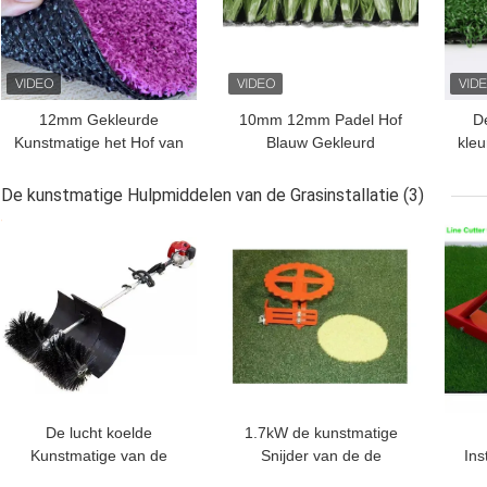
12mm Gekleurde
10mm 12mm Padel Hof
D
Kunstmatige het Hof van
Blauw Gekleurd
kleu
Graspadel Roze PE van
Synthetisch Gras
Clay Brick Red
De kunstmatige Hulpmiddelen van de Grasinstallatie
(3)
BESTE PRIJS
BESTE PRIJS
BES
De lucht koelde
1.7kW de kunstmatige
Kunstmatige van de
Snijder van de de
Ins
Hulpmiddelen
Hulpmiddelencirkel van